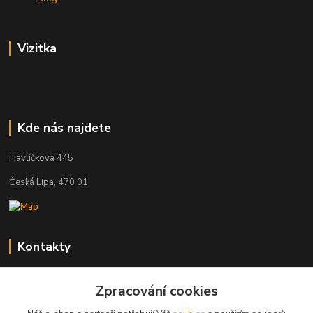
Vizitka
Kde nás najdete
Havlíčkova 445
Česká Lípa, 470 01
Kontakty
Zákaznická podpora
+420 603 823 376
Zpracování cookies
(Po-Pá, 9-17 hod.)