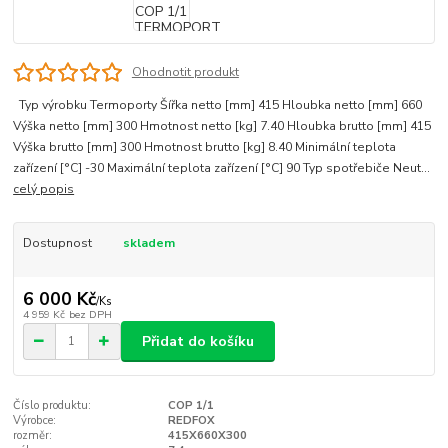
Ohodnotit produkt
Typ výrobku Termoporty Šířka netto [mm] 415 Hloubka netto [mm] 660
Výška netto [mm] 300 Hmotnost netto [kg] 7.40 Hloubka brutto [mm] 415
Výška brutto [mm] 300 Hmotnost brutto [kg] 8.40 Minimální teplota
zařízení [°C] -30 Maximální teplota zařízení [°C] 90 Typ spotřebiče Neut...
celý popis
Dostupnost
skladem
6 000 Kč
/
Ks
4 959 Kč
bez DPH
Přidat do košíku
Číslo produktu:
COP 1/1
Výrobce:
REDFOX
rozměr:
415X660X300