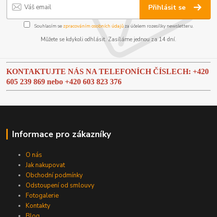
Přihlásit se
Souhlasím se
zpracováním osobních údajů
za účelem rozesílky newsletteru.
Můžete se kdykoli odhlásit. Zasíláme jednou za 14 dní.
KONTAKTUJTE NÁS NA TELEFONÍCH ČÍSLECH: +420
605 239 869 nebo
+420 603 823 376
Informace pro zákazníky
O nás
Jak nakupovat
Obchodní podmínky
Odstoupení od smlouvy
Fotogalerie
Kontakty
Blog