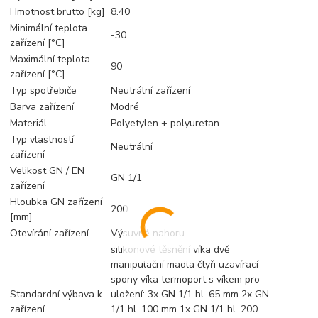
Hmotnost brutto [kg]
8.40
Minimální teplota
-30
zařízení [°C]
Maximální teplota
90
zařízení [°C]
Typ spotřebiče
Neutrální zařízení
Barva zařízení
Modré
Materiál
Polyetylen + polyuretan
Typ vlastností
Neutrální
zařízení
Velikost GN / EN
GN 1/1
zařízení
Hloubka GN zařízení
200
[mm]
Otevírání zařízení
Výsuvné nahoru
silikonové těsnění víka dvě
manipulační madla čtyři uzavírací
spony víka termoport s víkem pro
Standardní výbava k
uložení: 3x GN 1/1 hl. 65 mm 2x GN
zařízení
1/1 hl. 100 mm 1x GN 1/1 hl. 200