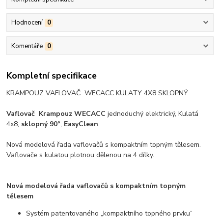
Hodnocení
0
Komentáře
0
Kompletní specifikace
KRAMPOUZ VAFLOVAČ WECACC KULATY 4X8 SKLOPNÝ
Vaflovač
Krampouz WECACC
jednoduchý elektrický, Kulatá
4x8,
sklopný 90°
,
EasyClean
.
Nová modelová řada vaflovačů s kompaktním topným tělesem.
Vaflovače s kulatou plotnou dělenou na 4 dílky.
Nová modelová řada vaflovačů s kompaktním topným
tělesem
Systém patentovaného „kompaktního topného prvku“