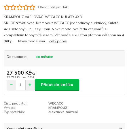
Ohodnotit produkt
KRAMPOUZ VAFLOVAČ WECACC KULATY 4X8
SKLOPNÝVaflovač Krampouz WECACC jednoduchý elektrický, Kulatá
4x8, sklopný 90°, EasyClean. Nová modelová řada vaflovačů s
kompaktním topným tělesem. Vaflovače s kulatou plotnou dělenou na 4
dílky. Nová modelová ...
celý popis
Dostupnost
do měsíce
27 500 Kč
/
Ks
22 727 Kč
bez DPH
Přidat do košíku
Číslo produktu:
WECACC
Výrobce:
KRAMPOUZ
Typ spotřebiče:
elektrické zařízení
Kompletní specifikace