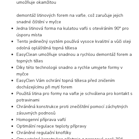
umožňuje okamžitou
demontáž litinových forem na vafle, což zaručuje jejich
snadné čištění v myčce
Jedna litinová forma na kulatou vafli s otevíráním 90° pro
úsporu místa
Tento jedinečný systém používá vysoce kvalitní a vůči oleji
odolná opláštěná topná tělesa
EasyClean umožňuje snadnou a rychlou demontáž forem a
topných těles
Díky této technologii snadno a rychle umyjete formy v
myčce
EasyClen Vám ochrání topná tělesa před zničením
docházejícímu při mytí forem
Použitá litina pro formy na vafle je schválena pro kontakt s
potravinami
Chráněná konstrukce proti znečištění pomocí záchytných
zásuvných podnosů
Homogenní příprava vaflí
Optimální regulace teploty přípravy
Chráněné regulační knoflíky