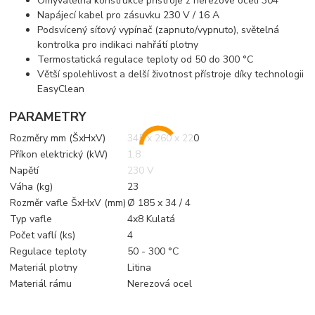
Omyvatelná konstrukce přístroje z nerezové oceli 304
Napájecí kabel pro zásuvku 230 V / 16 A
Podsvícený síťový vypínač (zapnuto/vypnuto), světelná
kontrolka pro indikaci nahřátí plotny
Termostatická regulace teploty od 50 do 300 °C
Větší spolehlivost a delší životnost přístroje díky technologii
EasyClean
PARAMETRY
Rozměry mm (ŠxHxV)
345 x 260 x 220
Příkon elektrický (kW)
1,8
Napětí
230 V
Váha (kg)
23
Rozměr vafle ŠxHxV (mm)
Ø 185 x 34 / 4
Typ vafle
4x8 Kulatá
Počet vaflí (ks)
4
Regulace teploty
50 - 300 °C
Materiál plotny
Litina
Materiál rámu
Nerezová ocel