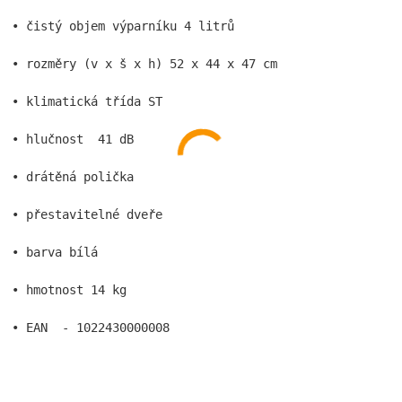
• čistý objem výparníku 4 litrů
• rozměry (v x š x h) 52 x 44 x 47 cm
• klimatická třída ST 
• hlučnost  41 dB
• drátěná polička
• přestavitelné dveře
• barva bílá
• hmotnost 14 kg
• EAN  - 1022430000008