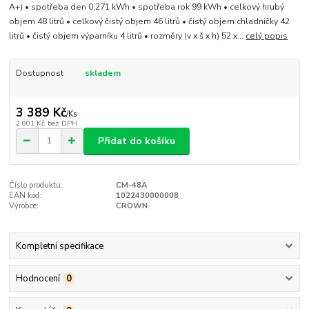
A+) • spotřeba den 0,271 kWh • spotřeba rok 99 kWh • celkový hrubý
objem 48 litrů • celkový čistý objem 46 litrů • čistý objem chladničky 42
litrů • čistý objem výparníku 4 litrů • rozměry (v x š x h) 52 x...
celý popis
Dostupnost
skladem
3 389 Kč
/
Ks
2 801 Kč
bez DPH
Přidat do košíku
Číslo produktu:
CM-48A
EAN kód:
1022430000008
Výrobce:
CROWN
Kompletní specifikace
Hodnocení
0