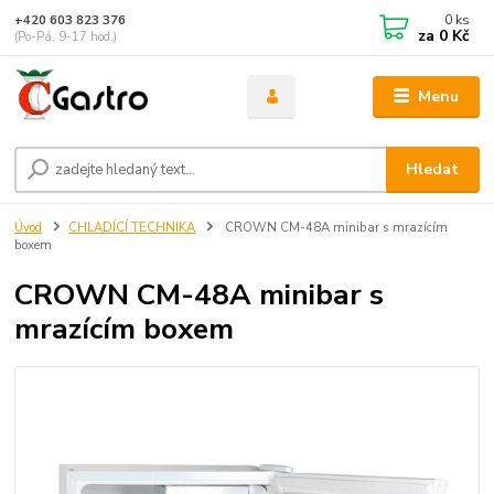
0
ks
+420 603 823 376
za
0 Kč
(Po-Pá, 9-17 hod.)
Menu
Hledat
Úvod
CHLADÍCÍ TECHNIKA
CROWN CM-48A minibar s mrazícím
boxem
CROWN CM-48A minibar s
mrazícím boxem