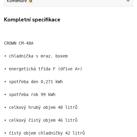
Komentáře
0
Kompletní specifikace
CROWN CM-48A
• chladnička s mraz. boxem
• energetická třída F (dřive A+)
• spotřeba den 0,271 kWh
• spotřeba rok 99 kWh
• celkový hrubý objem 48 litrů
• celkový čistý objem 46 litrů
• čistý objem chladničky 42 litrů