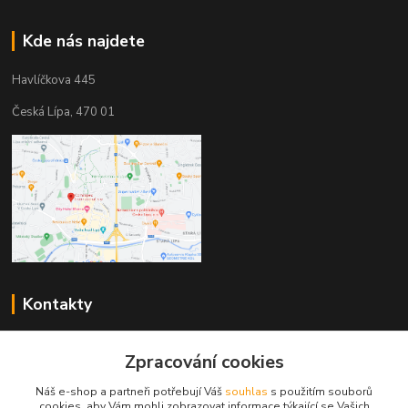
Kde nás najdete
Havlíčkova 445
Česká Lípa, 470 01
Kontakty
Zákaznická podpora
Zpracování cookies
+420 603 823 376
(Po-Pá, 9-17 hod.)
Náš e-shop a partneři potřebují Váš
souhlas
s použitím souborů
cookies, aby Vám mohli zobrazovat informace týkající se Vašich