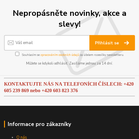
Nepropásněte novinky, akce a
slevy!
Přihlásit se
Souhlasím se
zpracováním osobních údajů
za účelem rozesílky newsletteru.
Můžete se kdykoli odhlásit. Zasíláme jednou za 14 dní.
KONTAKTUJTE NÁS NA TELEFONÍCH ČÍSLECH: +420
605 239 869 nebo
+420 603 823 376
Informace pro zákazníky
O nás