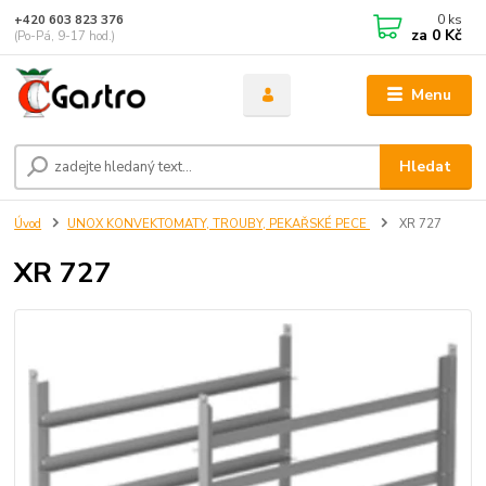
0
ks
+420 603 823 376
za
0 Kč
(Po-Pá, 9-17 hod.)
Menu
Hledat
Úvod
UNOX KONVEKTOMATY, TROUBY, PEKAŘSKÉ PECE
XR 727
XR 727