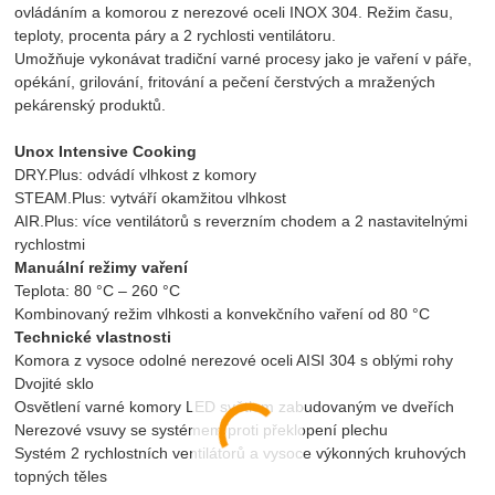
ovládáním a komorou z nerezové oceli INOX 304. Režim času,
teploty, procenta páry a 2 rychlosti ventilátoru.
Umožňuje vykonávat tradiční varné procesy jako je vaření v páře,
opékání, grilování, fritování a pečení čerstvých a mražených
pekárenský produktů.
Unox Intensive Cooking
DRY.Plus: odvádí vlhkost z komory
STEAM.Plus: vytváří okamžitou vlhkost
AIR.Plus: více ventilátorů s reverzním chodem a 2 nastavitelnými
rychlostmi
Manuální režimy vaření
Teplota: 80 °C – 260 °C
Kombinovaný režim vlhkosti a konvekčního vaření od 80 °C
Technické vlastnosti
Komora z vysoce odolné nerezové oceli AISI 304 s oblými rohy
Dvojité sklo
Osvětlení varné komory LED světlem zabudovaným ve dveřích
Nerezové vsuvy se systémem proti překlopení plechu
Systém 2 rychlostních ventilátorů a vysoce výkonných kruhových
topných těles