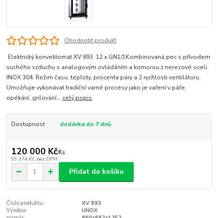
Ohodnotit produkt
Elektrický konvektomat XV 893 12 x GN1/1Kombinovaná pec s přívodem
suchého vzduchu s analogovým ovládáním a komorou z nerezové oceli
INOX 304. Režim času, teploty, procenta páry a 2 rychlosti ventilátoru.
Umožňuje vykonávat tradiční varné procesy jako je vaření v páře,
opékání, grilování...
celý popis
Dostupnost
dodávka do 7 dnů
120 000 Kč
/
Ks
99 174 Kč
bez DPH
Přidat do košíku
Číslo produktu:
XV 893
Výrobce:
UNOX
rozměr:
860x882x1252