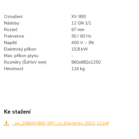
Označení
XV 893
Nádoby
12 GN 1/1
Rozteč
67 mm
Frekvence
50 / 60 Hz
Napětí
400 V ~ 3N
Elektrický příkon
15,8 kW
Max. příkon plynu
-
Rozměry (ŠxHxV mm)
860x882x1250
Hmotnost
124 kg
Ke stažení
_ps_2084XV893-SPC_cs_Electricky_2023-12.pdf