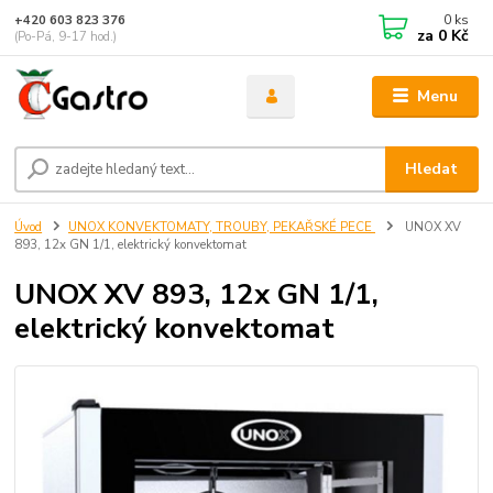
0
ks
+420 603 823 376
za
0 Kč
(Po-Pá, 9-17 hod.)
Menu
Hledat
Úvod
UNOX KONVEKTOMATY, TROUBY, PEKAŘSKÉ PECE
UNOX XV
893, 12x GN 1/1, elektrický konvektomat
UNOX XV 893, 12x GN 1/1,
elektrický konvektomat