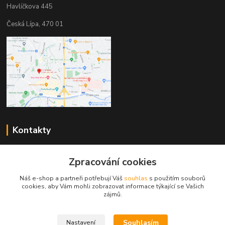
Havlíčkova 445
Česká Lípa, 470 01
Kontakty
Zákaznická podpora
+420 603 823 376
Zpracování cookies
(Po-Pá, 9-17 hod.)
Náš e-shop a partneři potřebují Váš
souhlas
s použitím souborů
cookies, aby Vám mohli zobrazovat informace týkající se Vašich
pelant@cgastro.cz
zájmů.
Souhlasím
Nastavení