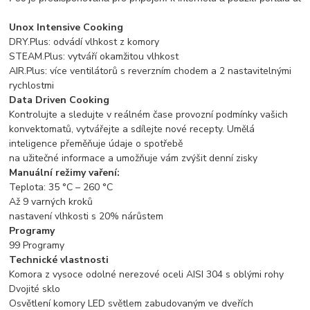
Unox Intensive Cooking
DRY.Plus: odvádí vlhkost z komory
STEAM.Plus: vytváří okamžitou vlhkost
AIR.Plus: více ventilátorů s reverzním chodem a 2 nastavitelnými
rychlostmi
Data Driven Cooking
Kontrolujte a sledujte v reálném čase provozní podmínky vašich
konvektomatů, vytvářejte a sdílejte nové recepty. Umělá
inteligence přeměňuje údaje o spotřebě
na užitečné informace a umožňuje vám zvýšit denní zisky
Manuální režimy vaření:
Teplota: 35 °C – 260 °C
Až 9 varných kroků
nastavení vlhkosti s 20% nárůstem
Programy
99 Programy
Technické vlastnosti
Komora z vysoce odolné nerezové oceli AISI 304 s oblými rohy
Dvojité sklo
Osvětlení komory LED světlem zabudovaným ve dveřích