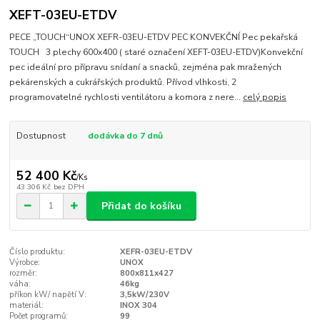
XEFT-03EU-ETDV
PECE „TOUCH“UNOX XEFR-03EU-ETDV PEC KONVEKČNÍ Pec pekařská
TOUCH 3 plechy 600x400 ( staré označení XEFT-03EU-ETDV)Konvekční
pec ideální pro přípravu snídaní a snacků, zejména pak mražených
pekárenských a cukrářských produktů. Přívod vlhkosti, 2
programovatelné rychlosti ventilátoru a komora z nere...
celý popis
Dostupnost
dodávka do 7 dnů
52 400 Kč
/
Ks
43 306 Kč
bez DPH
Přidat do košíku
Číslo produktu:
XEFR-03EU-ETDV
Výrobce:
UNOX
rozměr:
800x811x427
váha:
46kg
příkon kW/ napětí V:
3,5kW/230V
materiál:
INOX 304
Počet programů:
99