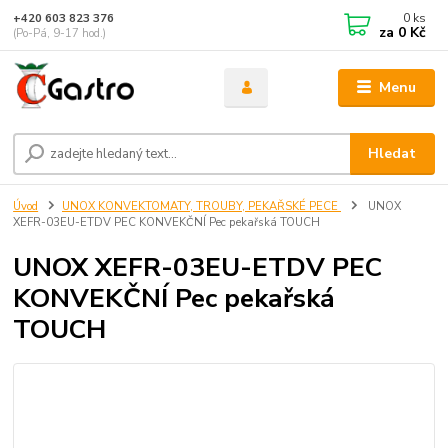
0
ks
+420 603 823 376
za
0 Kč
(Po-Pá, 9-17 hod.)
Menu
Hledat
Úvod
UNOX KONVEKTOMATY, TROUBY, PEKAŘSKÉ PECE
UNOX
XEFR-03EU-ETDV PEC KONVEKČNÍ Pec pekařská TOUCH
UNOX XEFR-03EU-ETDV PEC
KONVEKČNÍ Pec pekařská
TOUCH