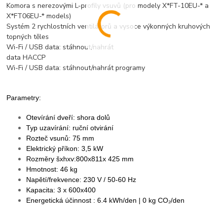
Komora s nerezovými L-profily vsuvů (pro modely X*FT-10EU-* a
X*FT06EU-* models)
Systém 2 rychlostních ventilátorů a vysoce výkonných kruhových
topných těles
Wi-Fi / USB data: stáhnout/nahrát
data HACCP
Wi-Fi / USB data: stáhnout/nahrát programy
Parametry:
Otevírání dveří: shora dolů
Typ uzavírání: ruční otvirání
Rozteč vsunů: 75 mm
Elektrický příkon: 3,5 kW
Rozměry šxhxv:800x811x 425 mm
Hmotnost: 46 kg
Napětí/frekvence: 230 V / 50-60 Hz
Kapacita: 3 x 600x400
Energetická účinnost : 6.4 kWh/den | 0 kg CO₂/den