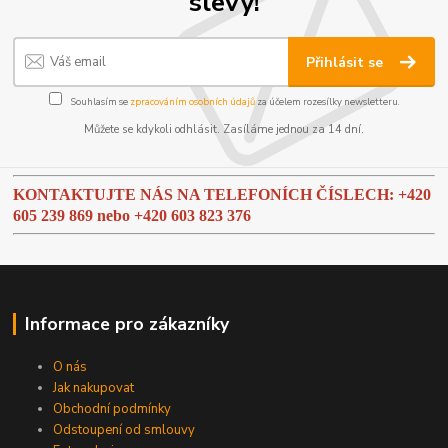
slevy!
Přihlásit se
Souhlasím se
zpracováním osobních údajů
za účelem rozesílky newsletteru.
Můžete se kdykoli odhlásit. Zasíláme jednou za 14 dní.
KONTAKTUJTE NÁS NA TELEFONÍCH ČÍSLECH: +420
605 239 869 nebo
+420 603 823 376
Informace pro zákazníky
O nás
Jak nakupovat
Obchodní podmínky
Odstoupení od smlouvy