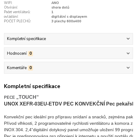
WIFI:
ANO
Otvírání:
shora dolů
Počet ventilátorů:
1
ovládání:
digitální s displayem
POČET PLECHŮ:
3 plechy 600x400
Kompletní specifikace
Hodnocení
0
Komentáře
0
Kompletní specifikace
„TOUCH“
PECE 
UNOX XEFR-03EU-ETDV PEC KONVEKČNÍ Pec pekařská
Konvekční pec ideální pro přípravu snídaní a snacků, zejména pak 
Přívod vlhkosti, 2 programovatelné rychlosti ventilátoru a komora z n
INOX 304. 2,4”digitální dotykový panel umožňuje uložení 99 progra
Pec je predisponována pro připojení k internetu a použití portálu d