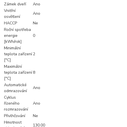
Zámek dveří
Ano
Vnitřní
Ano
osvětlení
HACCP
Ne
Roční spotřeba
energie
0
[kWh/rok]
Minimální
teplota zařízení
2
[°C]
Maximální
teplota zařízení
8
[°C]
Automatické
Ano
odmrazování
Cyklus
řízeného
Ano
rozmrazování
Přivlhčování
Ne
Hmotnost
130.00