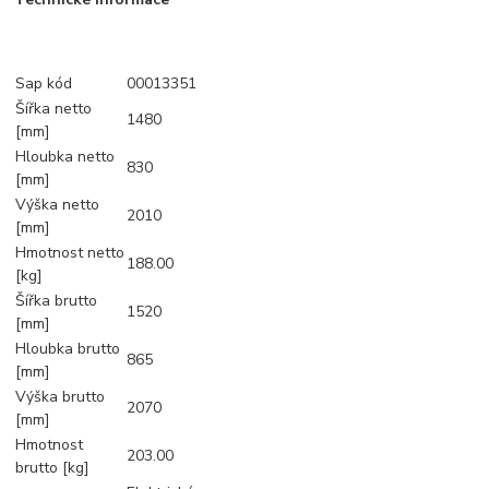
Sap kód
00013351
Šířka netto
1480
[mm]
Hloubka netto
830
[mm]
Výška netto
2010
[mm]
Hmotnost netto
188.00
[kg]
Šířka brutto
1520
[mm]
Hloubka brutto
865
[mm]
Výška brutto
2070
[mm]
Hmotnost
203.00
brutto [kg]