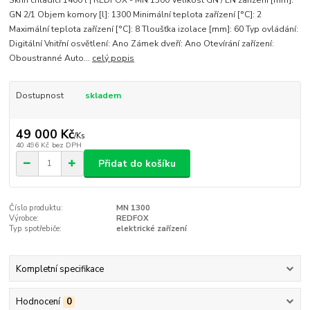
Skříň chladicí 1400 l | REDFOX - MN 1300 Velikost GN / EN zařízení [mm]:
GN 2/1 Objem komory [l]: 1300 Minimální teplota zařízení [°C]: 2
Maximální teplota zařízení [°C]: 8 Tloušťka izolace [mm]: 60 Typ ovládání:
Digitální Vnitřní osvětlení: Ano Zámek dveří: Ano Otevírání zařízení:
Oboustranné Auto...
celý popis
Dostupnost
skladem
49 000 Kč
/
Ks
40 496 Kč
bez DPH
Přidat do košíku
Číslo produktu:
MN 1300
Výrobce:
REDFOX
Typ spotřebiče:
elektrické zařízení
Kompletní specifikace
Hodnocení
0