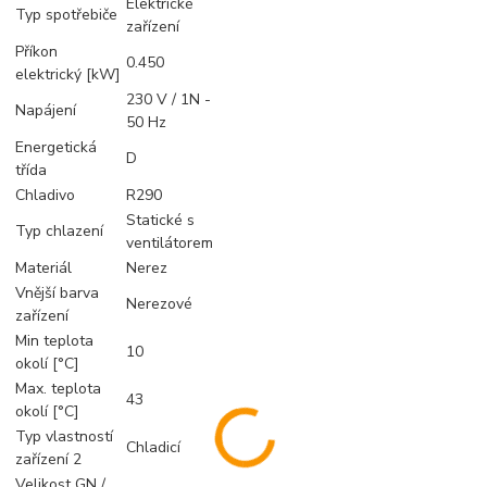
Elektrické
Typ spotřebiče
zařízení
Příkon
0.450
elektrický [kW]
230 V / 1N -
Napájení
50 Hz
Energetická
D
třída
Chladivo
R290
Statické s
Typ chlazení
ventilátorem
Materiál
Nerez
Vnější barva
Nerezové
zařízení
Min teplota
10
okolí [°C]
Max. teplota
43
okolí [°C]
Typ vlastností
Chladicí
zařízení 2
Velikost GN /