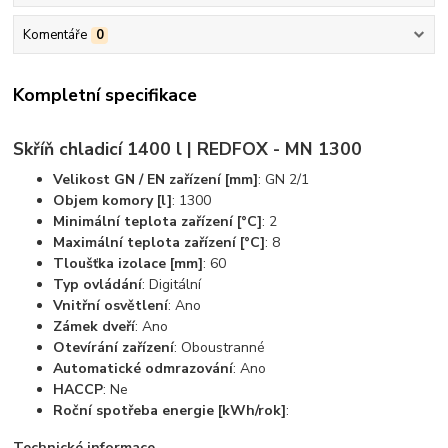
Komentáře
0
Kompletní specifikace
Skříň chladicí 1400 l | REDFOX - MN 1300
Velikost GN / EN zařízení [mm]
: GN 2/1
Objem komory [l]
: 1300
Minimální teplota zařízení [°C]
: 2
Maximální teplota zařízení [°C]
: 8
Tloušťka izolace [mm]
: 60
Typ ovládání
: Digitální
Vnitřní osvětlení
: Ano
Zámek dveří
: Ano
Otevírání zařízení
: Oboustranné
Automatické odmrazování
: Ano
HACCP
: Ne
Roční spotřeba energie [kWh/rok]
:
Technické informace