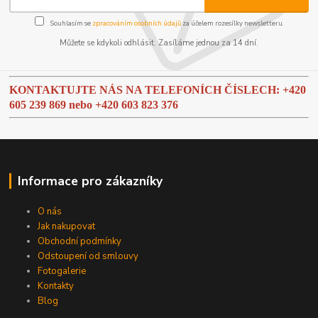
Souhlasím se
zpracováním osobních údajů
za účelem rozesílky newsletteru.
Můžete se kdykoli odhlásit. Zasíláme jednou za 14 dní.
KONTAKTUJTE NÁS NA TELEFONÍCH ČÍSLECH: +420
605 239 869 nebo
+420 603 823 376
Informace pro zákazníky
O nás
Jak nakupovat
Obchodní podmínky
Odstoupení od smlouvy
Fotogalerie
Kontakty
Blog