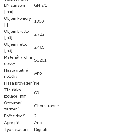
EN zařízení
GN 2/1
[mm]
Objem komory
1300
[l]
Objem brutto
2.722
[m3]
Objem netto
2.469
[m3]
Materiál vrchní
SS201
desky
Nastavitelné
Ano
nožičky
Pizza provedení
Ne
Tloušťka
60
izolace [mm]
Otevírání
Oboustranné
zařízení
Počet dveří
2
Agregát
Ano
Typ ovládání
Digitální