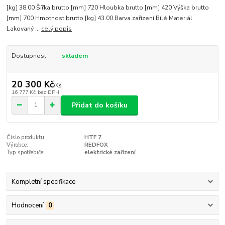
[kg] 38.00 Šířka brutto [mm] 720 Hloubka brutto [mm] 420 Výška brutto
[mm] 700 Hmotnost brutto [kg] 43.00 Barva zařízení Bílé Materiál
Lakovaný ...
celý popis
Dostupnost
skladem
20 300 Kč
/
Ks
16 777 Kč
bez DPH
Přidat do košíku
Číslo produktu:
HTF 7
Výrobce:
REDFOX
Typ spotřebiče:
elektrické zařízení
Kompletní specifikace
Hodnocení
0