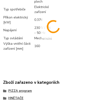
plech
Elektrické
Typ spotřebiče
zařízení
Příkon elektrický
0.370
[kW]
230 V / 1N
Napájení
- 50 Hz
Typ ovládání
Mechanické
Výška vnitřní části
160
zařízení [mm]
Zboží zařazeno v kategoriích
PIZZA program
HNĚTAČE