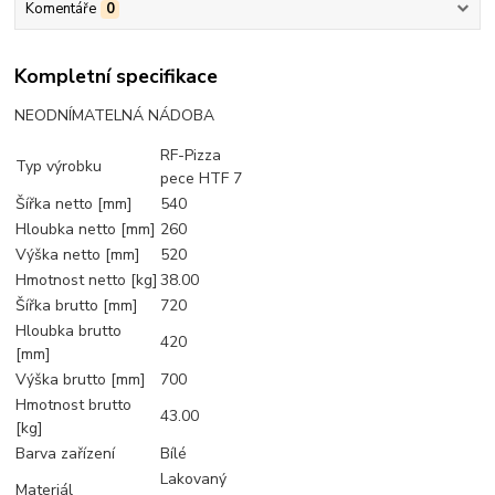
Komentáře
0
Kompletní specifikace
NEODNÍMATELNÁ NÁDOBA
RF-Pizza
Typ výrobku
pece HTF 7
Šířka netto [mm]
540
Hloubka netto [mm]
260
Výška netto [mm]
520
Hmotnost netto [kg]
38.00
Šířka brutto [mm]
720
Hloubka brutto
420
[mm]
Výška brutto [mm]
700
Hmotnost brutto
43.00
[kg]
Barva zařízení
Bílé
Lakovaný
Materiál