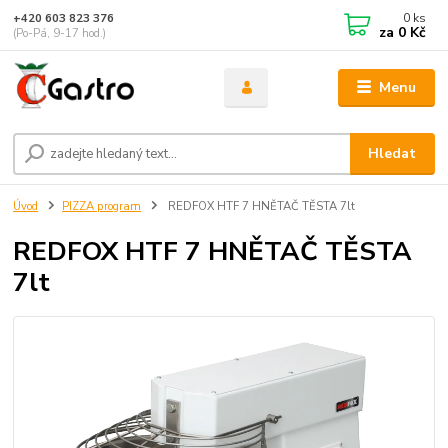
0
ks
+420 603 823 376
za
0 Kč
(Po-Pá, 9-17 hod.)
Menu
Hledat
Úvod
PIZZA program
REDFOX HTF 7 HNĚTAČ TĚSTA 7lt
REDFOX HTF 7 HNĚTAČ TĚSTA
7lt