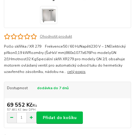
Ohodnotit produkt
Pollo skříňka / XR 279 Frekvence50 / 60 HzNapětí230 V ~ 1NElektrický
příkon0,19 kWRozměry (ŠxHxV mm)860x1077x676Pro modelyGN
2/1Hmotnost32 KgSpeciální skříň XR279 pro modely GN 2/1 obsahuje
motorem ovládaný ventil pro automatický odvod tuku do hermeticky
uzavřeného zásobníku, nádobu na...
celý popis
Dostupnost
dodávka do 7 dnů
69 552 Kč
/
Ks
57 481 Kč
bez DPH
Přidat do košíku