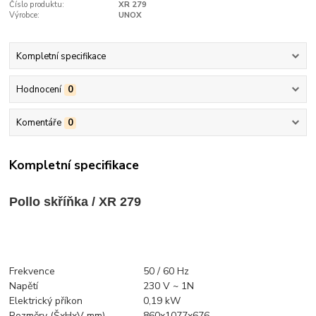
Číslo produktu:
XR 279
Výrobce:
UNOX
Kompletní specifikace
Hodnocení
0
Komentáře
0
Kompletní specifikace
Pollo skříňka / XR 279
Frekvence
50 / 60 Hz
Napětí
230 V ~ 1N
Elektrický příkon
0,19 kW
Rozměry (ŠxHxV mm)
860x1077x676