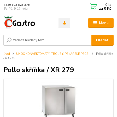
0
ks
+420 603 823 376
za
0 Kč
(Po-Pá, 9-17 hod.)
Menu
Hledat
Úvod
UNOX KONVEKTOMATY, TROUBY, PEKAŘSKÉ PECE
Pollo skříňka
/ XR 279
Pollo skříňka / XR 279