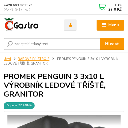
0
ks
+420 603 823 376
za
0 Kč
(Po-Pá, 9-17 hod.)
Menu
Hledat
Úvod
BAROVÉ PŘÍSTROJE
PROMEK PENGUIN 3 3x10 L VÝROBNÍK
LEDOVÉ TŘÍŠTĚ, GRANITOR
PROMEK PENGUIN 3 3x10 L
VÝROBNÍK LEDOVÉ TŘÍŠTĚ,
GRANITOR
Doprava ZDARMA