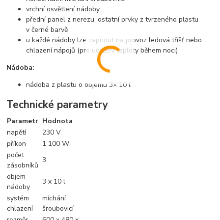
vrchní osvětlení nádoby
přední panel z nerezu, ostatní prvky z tvrzeného plastu
v černé barvě
u každé nádoby lze zapnout na provoz ledová tříšť nebo
chlazení nápojů (pro udržení teploty během noci)
Nádoba:
nádoba z plastu o objemu 3× 10 l
Technické parametry
Parametr
Hodnota
napětí
230 V
příkon
1 100 W
počet
3
zásobníků
objem
3 x 10 l
nádoby
systém
míchání
chlazení
šroubovicí
rozměr
600 x 480 x