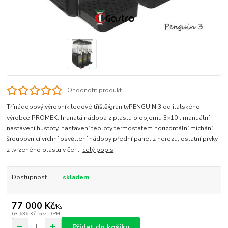
Ohodnotit produkt
Třínádobový výrobník ledové tříště/granity­PENGUIN 3 od italského
výrobce PROMEK. hranatá nádoba z plastu o objemu 3×10 l manuální
nastavení hustoty, nastavení teploty termostatem horizontální míchání
šroubovnicí vrchní osvětlení nádoby přední panel z nerezu, ostatní prvky
z tvrzeného plastu v čer...
celý popis
Dostupnost
skladem
77 000 Kč
/
Ks
63 636 Kč
bez DPH
Přidat do košíku