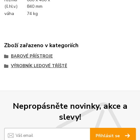
(š.hl.v.)
840 mm
váha
74 kg
Zboží zařazeno v kategoriích
BAROVÉ PŘÍSTROJE
VÝROBNÍK LEDOVÉ TŘÍŠTĚ
Nepropásněte novinky, akce a
slevy!
Přihlásit se