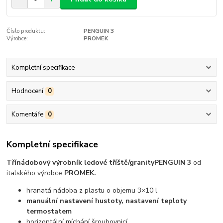
Číslo produktu:
PENGUIN 3
Výrobce:
PROMEK
Kompletní specifikace
Hodnocení
0
Komentáře
0
Kompletní specifikace
Třínádobový výrobník
ledové tříště/granity­
PENGUIN 3
od
italského výrobce
PROMEK.
hranatá nádoba z plastu o objemu 3×10 l
manuální nastavení hustoty, nastavení teploty
termostatem
horizontální míchání šroubovnicí