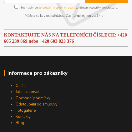
Souhlasím se
zpracováním osobních údajů
za účelem rozesílky newsletteru.
Můžete se kdykoli odhlásit. Zasíláme jednou za 14 dní.
KONTAKTUJTE NÁS NA TELEFONÍCH ČÍSLECH: +420
605 239 869 nebo
+420 603 823 376
Informace pro zákazníky
O nás
Jak nakupovat
Obchodní podmínky
Odstoupení od smlouvy
Fotogalerie
Kontakty
Blog