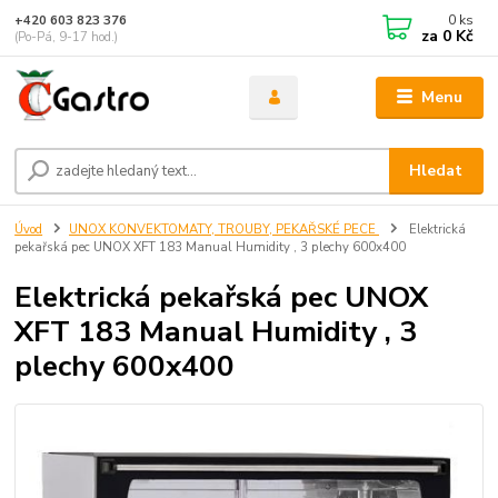
0
ks
+420 603 823 376
za
0 Kč
(Po-Pá, 9-17 hod.)
Menu
Hledat
Úvod
UNOX KONVEKTOMATY, TROUBY, PEKAŘSKÉ PECE
Elektrická
pekařská pec UNOX XFT 183 Manual Humidity , 3 plechy 600x400
Elektrická pekařská pec UNOX
XFT 183 Manual Humidity , 3
plechy 600x400