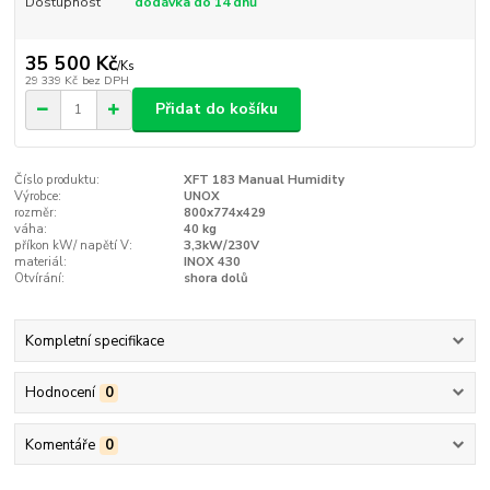
Dostupnost
dodávka do 14 dnů
35 500 Kč
/
Ks
29 339 Kč
bez DPH
Přidat do košíku
Číslo produktu:
XFT 183 Manual Humidity
Výrobce:
UNOX
rozměr:
800x774x429
váha:
40 kg
příkon kW/ napětí V:
3,3kW/230V
materiál:
INOX 430
Otvírání:
shora dolů
Kompletní specifikace
Hodnocení
0
Komentáře
0