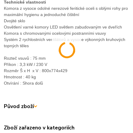
Technické vlastnosti
Komora z vysoce odolné nerezové feritické oceli s oblými rohy pro
maximální hygienu a jednoduché čištění
Dvojité sklo
Osvětlení varné komory LED světlem zabudovaným ve dveřích
Komora s chromovanými ocelovými postranními vsuvy
Systém 2 rychlostních ventilátorů a vysoce výkonných kruhových
topných těles
Rozteč vsuvů : 75 mm
Příkon : 3,3 kW / 230 V
Rozměr Š x H x V : 800x774x429
Hmotnost : 40 kg
Otvírání : Shora dolů
Původ zboží
Zboží zařazeno v kategoriích