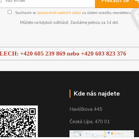
Přihlásit se
Souhlasím se
zpracováním osobních údajů
za účelem rozesílky newsletteru.
Můžete se kdykoli odhlásit. Zasíláme jednou za 14 dní.
H: +420 605 239 869 nebo
+420 603 823 376
Kde nás najdete
Havlíčkova 445
Česká Lípa, 470 01