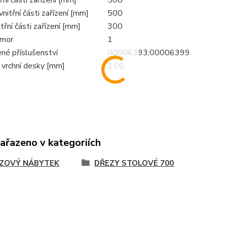
nitřní části zařízení [mm]
500
třní části zařízení [mm]
300
omor
1
né příslušenství
00006393;00006399
 vrchní desky [mm]
1.00
zařazeno v kategoriích
ZOVÝ NÁBYTEK
DŘEZY STOLOVÉ 700