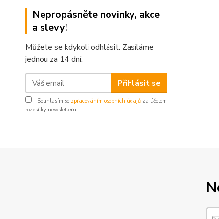
Nepropásněte novinky, akce
a slevy!
Můžete se kdykoli odhlásit. Zasíláme
jednou za 14 dní.
Přihlásit se
Souhlasím se
zpracováním osobních údajů
za účelem
rozesílky newsletteru.
N