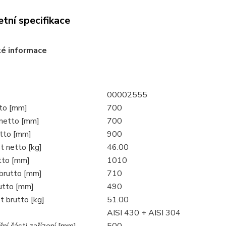
tní specifikace
ké informace
00002555
tto [mm]
700
netto [mm]
700
tto [mm]
900
 netto [kg]
46.00
utto [mm]
1010
brutto [mm]
710
utto [mm]
490
 brutto [kg]
51.00
AISI 430 + AISI 304
třní části zařízení [mm]
500