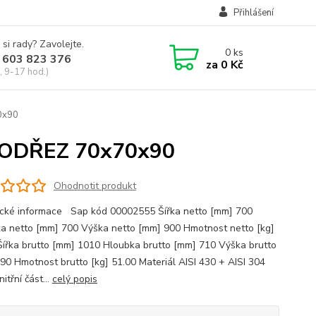
Přihlášení
 si rady? Zavolejte.
0
ks
 603 823 376
za
0 Kč
, 9-17 hod.)
0x90
NODŘEZ 70x70x90
Ohodnotit produkt
cké informace Sap kód 00002555 Šířka netto [mm] 700
a netto [mm] 700 Výška netto [mm] 900 Hmotnost netto [kg]
Šířka brutto [mm] 1010 Hloubka brutto [mm] 710 Výška brutto
90 Hmotnost brutto [kg] 51.00 Materiál AISI 430 + AISI 304
nitřní část...
celý popis