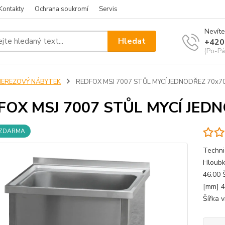
Kontakty
Ochrana soukromí
Servis
Nevíte
Hledat
+420
(Po-Pá
NEREZOVÝ NÁBYTEK
REDFOX MSJ 7007 STŮL MYCÍ JEDNODŘEZ 70x7
FOX MSJ 7007 STŮL MYCÍ JED
 ZDARMA
Techni
Hloubk
46.00 
[mm] 4
Šířka v