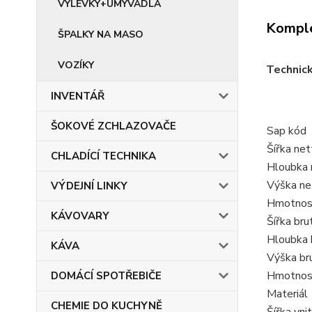
VÝLEVKY+UMYVADLA
Komple
ŠPALKY NA MASO
VOZÍKY
Technic
INVENTÁŘ
ŠOKOVÉ ZCHLAZOVAČE
Sap kód
Šířka ne
CHLADÍCÍ TECHNIKA
Hloubka 
Výška ne
VÝDEJNÍ LINKY
Hmotnost
KÁVOVARY
Šířka br
Hloubka 
KÁVA
Výška br
Hmotnost
DOMÁCÍ SPOTŘEBIČE
Materiál
CHEMIE DO KUCHYNĚ
Šířka vni