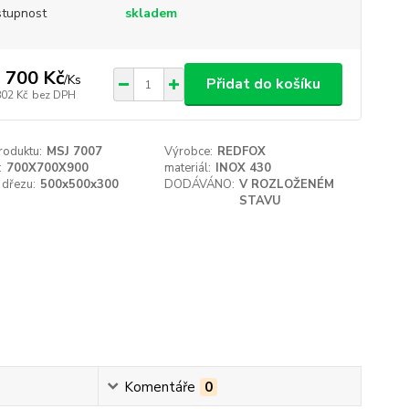
tupnost
skladem
 700 Kč
/
Ks
Přidat do košíku
802 Kč
bez DPH
roduktu:
MSJ 7007
Výrobce:
REDFOX
:
700X700X900
materiál:
INOX 430
 dřezu:
500x500x300
DODÁVÁNO:
V ROZLOŽENÉM
STAVU
Komentáře
0