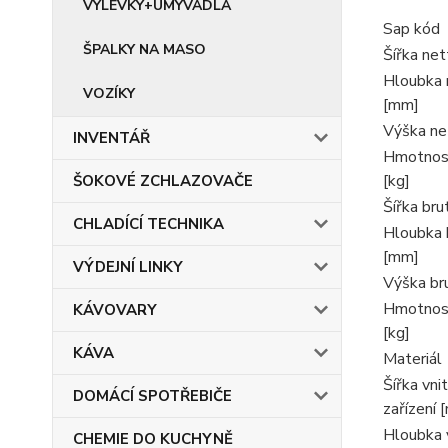
VÝLEVKY+UMYVADLA
Sap kód
ŠPALKY NA MASO
Šířka ne
Hloubka 
VOZÍKY
[mm]
Výška ne
INVENTÁŘ
Hmotnos
[kg]
ŠOKOVÉ ZCHLAZOVAČE
Šířka br
CHLADÍCÍ TECHNIKA
Hloubka 
[mm]
VÝDEJNÍ LINKY
Výška br
Hmotnos
KÁVOVARY
[kg]
KÁVA
Materiál
Šířka vnit
DOMÁCÍ SPOTŘEBIČE
zařízení 
Hloubka v
CHEMIE DO KUCHYNĚ