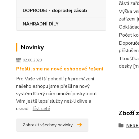
části zař
DOPRODEJ - doprodej zásob
Výška vni
zařízení 
NÁHRADNÍ DÍLY
Odkládac
Počet k
Doporuč
Novinky
příslušen
Tloušťka 
02.08.2023
desky [
Přešli jsme na nové eshopové řešení
Pro Vaše větší pohodlí při procházení
našeho eshopu jsme přešli na nový
systém.Který nám umožní poskytnout
Vám ještě lepsí služby než-li dříve a
usnad...
číst celé
Zboží 
Zobrazit všechny novinky
NERE