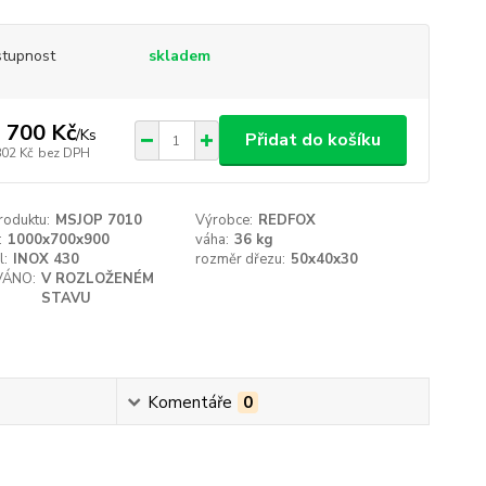
tupnost
skladem
 700 Kč
/
Ks
Přidat do košíku
802 Kč
bez DPH
roduktu:
MSJOP 7010
Výrobce:
REDFOX
:
1000x700x900
váha:
36 kg
l:
INOX 430
rozměr dřezu:
50x40x30
ÁNO:
V ROZLOŽENÉM
STAVU
Komentáře
0