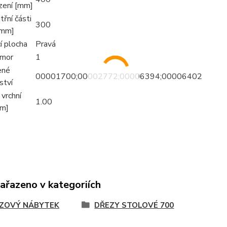
ízení [mm]
třní části
300
[mm]
í plocha
Pravá
omor
1
ené
00001700;00002772;00006394;00006402
ství
vrchní
1.00
mm]
zařazeno v kategoriích
ZOVÝ NÁBYTEK
DŘEZY STOLOVÉ 700