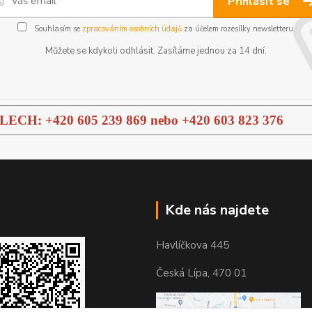
Přihlásit se
Souhlasím se
zpracováním osobních údajů
za účelem rozesílky newsletteru.
Můžete se kdykoli odhlásit. Zasíláme jednou za 14 dní.
H: +420 605 239 869 nebo
+420 603 823 376
Kde nás najdete
Havlíčkova 445
Česká Lípa, 470 01