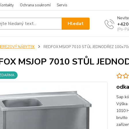
Kontakty
Ochrana soukromí
Servis
Nevíte
Hledat
+420
(Po-Pá
NEREZOVÝ NÁBYTEK
REDFOX MSJOP 7010 STŮL JEDNODŘEZ 100x70
FOX MSJOP 7010 STŮL JEDNO
 ZDARMA
odka
Sap kó
Výška 
1010 H
brutto 
zaříze