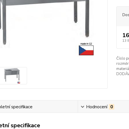
Dos
16
13 
Číslo p
rozměr
materiá
DODÁV
etní specifikace
Hodnocení
0
tní specifikace