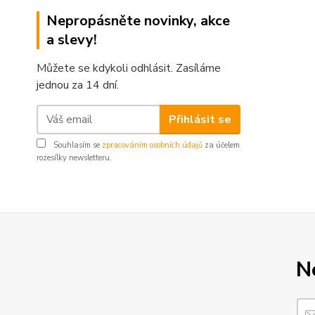
Nepropásněte novinky, akce
a slevy!
Můžete se kdykoli odhlásit. Zasíláme
jednou za 14 dní.
Přihlásit se
Souhlasím se
zpracováním osobních údajů
za účelem
rozesílky newsletteru.
N