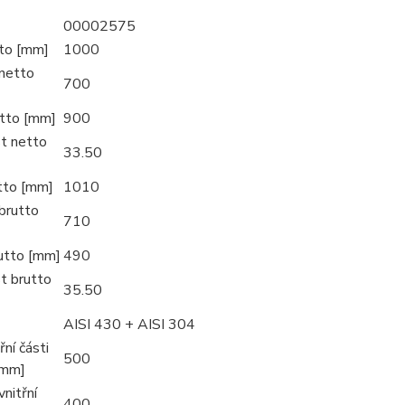
00002575
tto [mm]
1000
netto
700
tto [mm]
900
t netto
33.50
utto [mm]
1010
brutto
710
utto [mm]
490
t brutto
35.50
AISI 430 + AISI 304
řní části
500
[mm]
nitřní
400