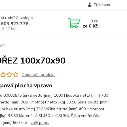
Přihlášení
 si rady? Zavolejte.
0
ks
 603 823 376
za
0 Kč
, 9-17 hod.)
x90
DŘEZ 100x70x90
Ohodnotit produkt
pová plocha vpravo
d 00002575 Šířka netto [mm] 1000 Hloubka netto [mm] 700
netto [mm] 900 Hmotnost netto [kg] 33.50 Šířka brutto [mm]
loubka brutto [mm] 710 Výška brutto [mm] 490 Hmotnost
[kg] 35.50 Materiál AISI 430 + AISI 304 Šířka vnitřní části
ní [mm] 500 Hlo...
celý popis