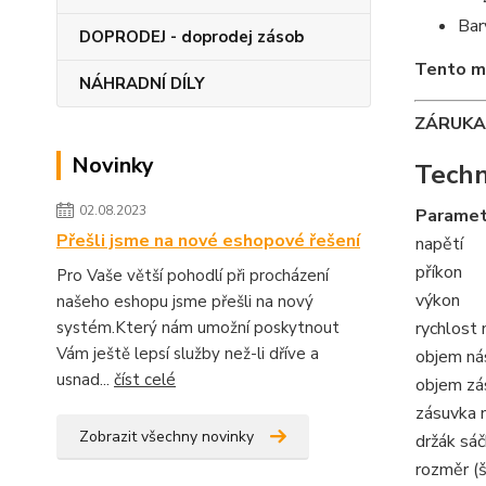
Bar
DOPRODEJ - doprodej zásob
Tento mo
NÁHRADNÍ DÍLY
ZÁRUKA 
Novinky
Techn
02.08.2023
Paramet
Přešli jsme na nové eshopové řešení
napětí
příkon
Pro Vaše větší pohodlí při procházení
výkon
našeho eshopu jsme přešli na nový
systém.Který nám umožní poskytnout
rychlost 
Vám ještě lepsí služby než-li dříve a
objem ná
usnad...
číst celé
objem zá
zásuvka 
Zobrazit všechny novinky
držák sá
rozměr (š.