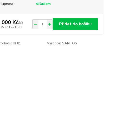
tupnost
skladem
 000 Kč
/
Ks
Přidat do košíku
835 Kč
bez DPH
roduktu:
N 01
Výrobce:
SANTOS