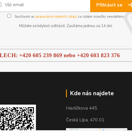
Přihlásit se
Souhlasím se
zpracováním osobních údajů
za účelem rozesílky newsletteru.
Můžete se kdykoli odhlásit. Zasíláme jednou za 14 dní.
H: +420 605 239 869 nebo
+420 603 823 376
Kde nás najdete
Havlíčkova 445
Česká Lípa, 470 01