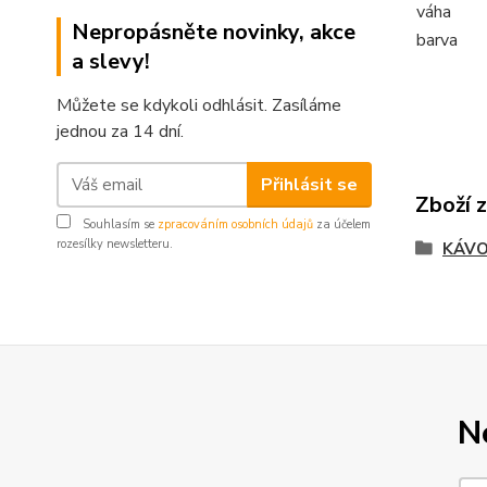
váha
Nepropásněte novinky, akce
barva
a slevy!
Můžete se kdykoli odhlásit. Zasíláme
jednou za 14 dní.
Přihlásit se
Zboží 
Souhlasím se
zpracováním osobních údajů
za účelem
rozesílky newsletteru.
KÁV
N