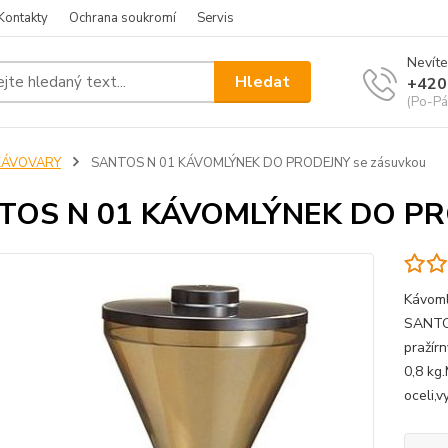
Kontakty
Ochrana soukromí
Servis
Nevíte
Hledat
+420
(Po-Pá
KÁVOVARY
SANTOS N 01 KÁVOMLÝNEK DO PRODEJNY se zásuvkou
TOS N 01 KÁVOMLÝNEK DO PRO
Kávoml
SANTOS
pražír
0,8 kg
oceli,v