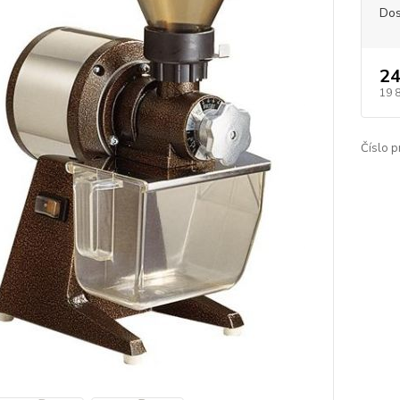
Dos
24
19 
Číslo p