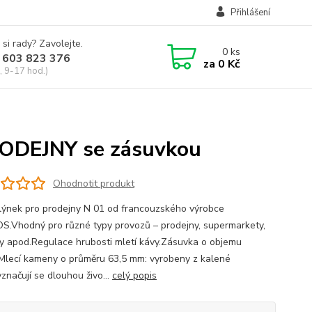
Přihlášení
 si rady? Zavolejte.
0
ks
 603 823 376
za
0 Kč
, 9-17 hod.)
DEJNY se zásuvkou
Ohodnotit produkt
ýnek pro prodejny N 01 od francouzského výrobce
.Vhodný pro různé typy provozů – prodejny, supermarkety,
ny apod.Regulace hrubosti mletí kávy.Zásuvka o objemu
.Mlecí kameny o průměru 63,5 mm: vyrobeny z kalené
yznačují se dlouhou živo...
celý popis