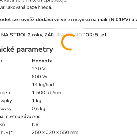
káva se při mletí nepřepaluje.
va: lakovaná báze hnědá.
del se rovněž dodává ve verzi mlýnku na mák (N 01PV) a ve
NA STROJ: 2 roky, ZÁRUKA NA MOTOR: 5 let
ické parametry
r
Hodnota
230 V
600 W
14 kg/hod.
mletí
1 500 ot./min.
sypky
1 kg
suvky
0,8 kg
na mletou kávu
Ano
čků
Ne
hl.v.)*
250 x 320 x 550 mm