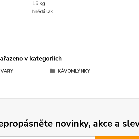
15 kg
hnědá lak
zařazeno v kategoriích
OVARY
KÁVOMLÝNKY
epropásněte novinky, akce a slev