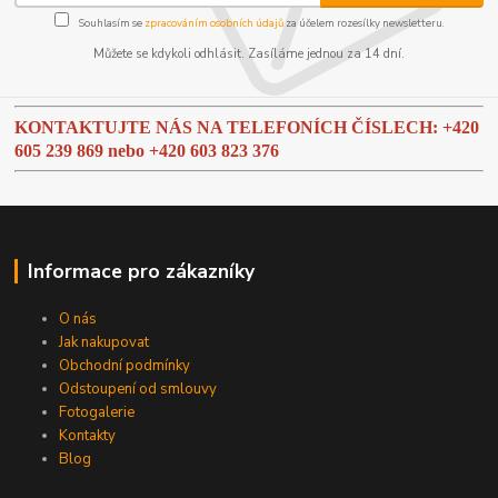
Souhlasím se
zpracováním osobních údajů
za účelem rozesílky newsletteru.
Můžete se kdykoli odhlásit. Zasíláme jednou za 14 dní.
KONTAKTUJTE NÁS NA TELEFONÍCH ČÍSLECH: +420
605 239 869 nebo
+420 603 823 376
Informace pro zákazníky
O nás
Jak nakupovat
Obchodní podmínky
Odstoupení od smlouvy
Fotogalerie
Kontakty
Blog