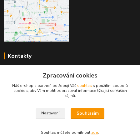
Kontakty
Zákaznická podpora
Zpracování cookies
+420 603 823 376
(Po-Pá, 9-17 hod.)
Náš e-shop a partneři potřebují Váš
souhlas
s použitím souborů
cookies, aby Vám mohli zobrazovat informace týkající se Vašich
pelant@cgastro.cz
zájmů.
Souhlasím
Nastavení
Souhlas můžete odmítnout
zde
.
Vytvořeno na
Eshop-rychle.cz