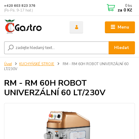
0
ks
+420 603 823 376
za
0 Kč
(Po-Pá, 9-17 hod.)
Menu
Hledat
Úvod
KUCHYŇSKÉ STROJE
RM - RM 60H ROBOT UNIVERZÁLNÍ 60
LT/230V
RM - RM 60H ROBOT
UNIVERZÁLNÍ 60 LT/230V