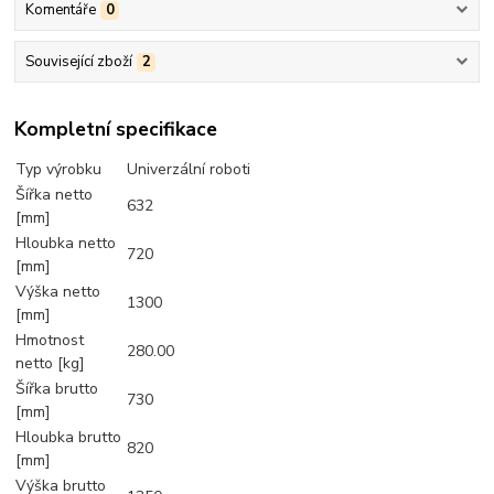
Komentáře
0
Související zboží
2
Kompletní specifikace
Typ výrobku
Univerzální roboti
Šířka netto
632
[mm]
Hloubka netto
720
[mm]
Výška netto
1300
[mm]
Hmotnost
280.00
netto [kg]
Šířka brutto
730
[mm]
Hloubka brutto
820
[mm]
Výška brutto