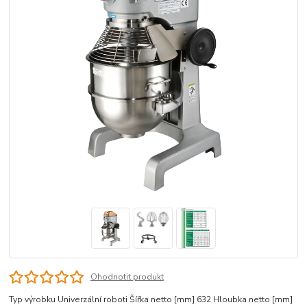
Ohodnotit produkt
Typ výrobku Univerzální roboti Šířka netto [mm] 632 Hloubka netto [mm]