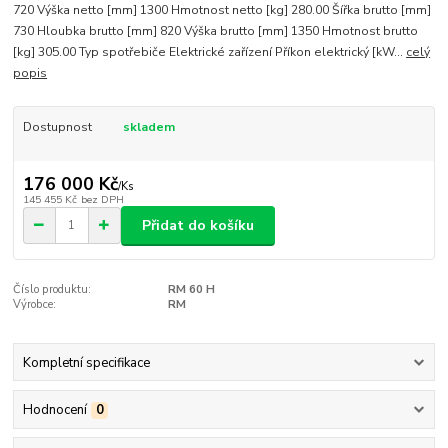
720 Výška netto [mm] 1300 Hmotnost netto [kg] 280.00 Šířka brutto [mm]
730 Hloubka brutto [mm] 820 Výška brutto [mm] 1350 Hmotnost brutto
[kg] 305.00 Typ spotřebiče Elektrické zařízení Příkon elektrický [kW...
celý
popis
Dostupnost
skladem
176 000 Kč
/
Ks
145 455 Kč
bez DPH
Přidat do košíku
Číslo produktu:
RM 60 H
Výrobce:
RM
Kompletní specifikace
Hodnocení
0