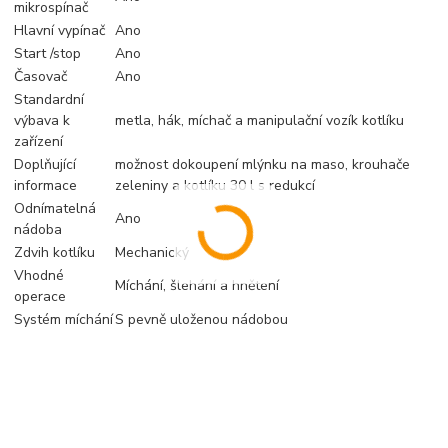
mikrospínač
Hlavní vypínač
Ano
Start /stop
Ano
Časovač
Ano
Standardní
výbava k
metla, hák, míchač a manipulační vozík kotlíku
zařízení
Doplňující
možnost dokoupení mlýnku na maso, krouhače
informace
zeleniny a kotlíku 30 l s redukcí
Odnímatelná
Ano
nádoba
Zdvih kotlíku
Mechanický
Vhodné
Míchání, šlehání a hnětení
operace
Systém míchání
S pevně uloženou nádobou