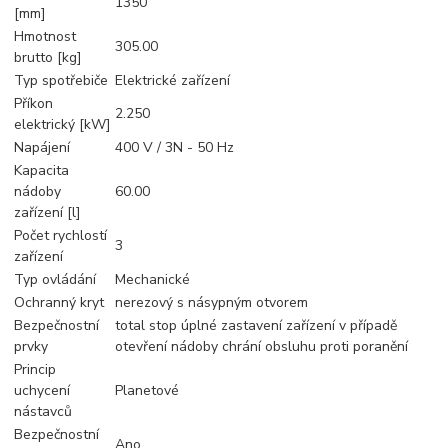
1350
[mm]
Hmotnost
305.00
brutto [kg]
Typ spotřebiče
Elektrické zařízení
Příkon
2.250
elektrický [kW]
Napájení
400 V / 3N - 50 Hz
Kapacita
nádoby
60.00
zařízení [l]
Počet rychlostí
3
zařízení
Typ ovládání
Mechanické
Ochranný kryt
nerezový s násypným otvorem
Bezpečnostní
total stop úplné zastavení zařízení v případě
prvky
otevření nádoby chrání obsluhu proti poranění
Princip
uchycení
Planetové
nástavců
Bezpečnostní
Ano