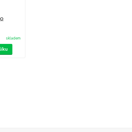
SO
skladem
šíku