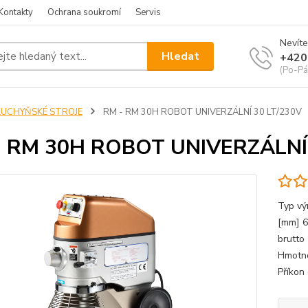
Kontakty
Ochrana soukromí
Servis
Nevíte
Hledat
+420
(Po-Pá
KUCHYŇSKÉ STROJE
RM - RM 30H ROBOT UNIVERZÁLNÍ 30 LT/230V
- RM 30H ROBOT UNIVERZÁLNÍ 
Typ vý
[mm] 6
brutto
Hmotno
Příkon 