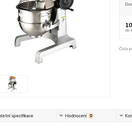
Dos
10
88 
Číslo p
etní specifikace
Hodnocení
0
Ko