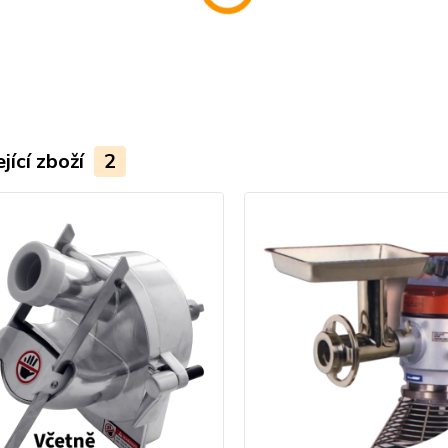
jící zboží
2