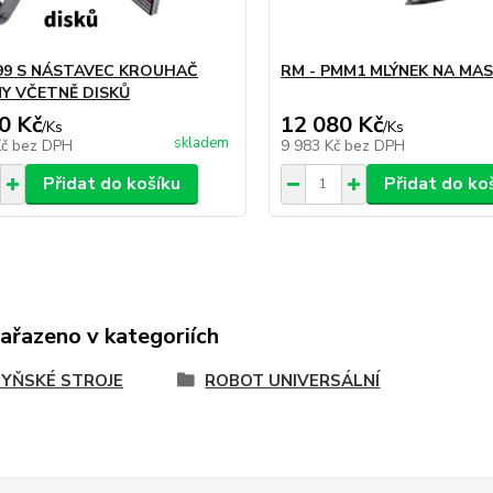
 99 S NÁSTAVEC KROUHAČ
RM - PMM1 MLÝNEK NA MA
NY VČETNĚ DISKŮ
0 Kč
12 080 Kč
/
Ks
/
Ks
skladem
Kč
bez DPH
9 983 Kč
bez DPH
Přidat do košíku
Přidat do ko
zařazeno v kategoriích
YŇSKÉ STROJE
ROBOT UNIVERSÁLNÍ