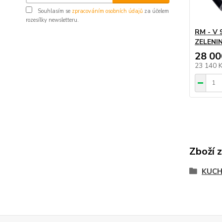
Souhlasím se
zpracováním osobních údajů
za účelem
rozesílky newsletteru.
RM - V
ZELENI
28 00
23 140 
Zboží 
KUCH