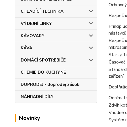
Ochranný
CHLADÍCÍ TECHNIKA
Bezpečno
VÝDEJNÍ LINKY
Princip u
nástavců
KÁVOVARY
Bezpečno
mikrospí
KÁVA
Start /st
DOMÁCÍ SPOTŘEBIČE
Časovač
Standard
CHEMIE DO KUCHYNĚ
zařízení
DOPRODEJ - doprodej zásob
Doplňujíc
NÁHRADNÍ DÍLY
Odnímate
Zdvih kot
Vhodné 
Novinky
Systém m