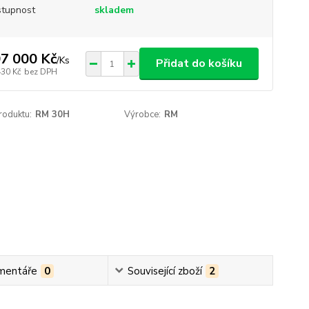
tupnost
skladem
7 000 Kč
/
Ks
Přidat do košíku
430 Kč
bez DPH
roduktu:
RM 30H
Výrobce:
RM
mentáře
0
Související zboží
2