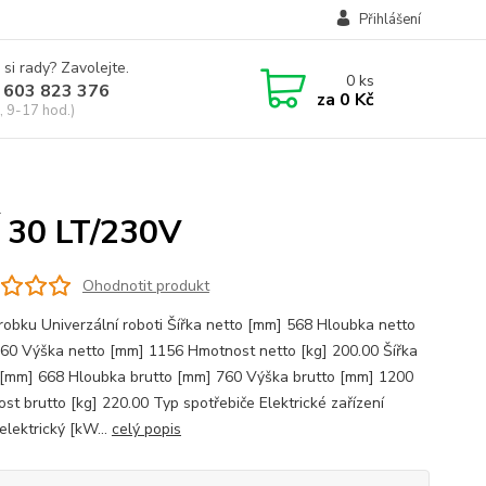
Přihlášení
 si rady? Zavolejte.
0
ks
 603 823 376
za
0 Kč
, 9-17 hod.)
30 LT/230V
Ohodnotit produkt
robku Univerzální roboti Šířka netto [mm] 568 Hloubka netto
60 Výška netto [mm] 1156 Hmotnost netto [kg] 200.00 Šířka
 [mm] 668 Hloubka brutto [mm] 760 Výška brutto [mm] 1200
st brutto [kg] 220.00 Typ spotřebiče Elektrické zařízení
elektrický [kW...
celý popis