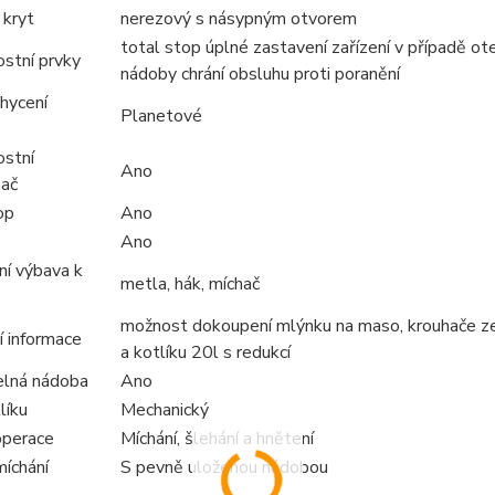
 kryt
nerezový s násypným otvorem
total stop úplné zastavení zařízení v případě ot
stní prvky
nádoby chrání obsluhu proti poranění
chycení
Planetové
stní
Ano
nač
op
Ano
Ano
ní výbava k
metla, hák, míchač
možnost dokoupení mlýnku na maso, krouhače ze
í informace
a kotlíku 20l s redukcí
lná nádoba
Ano
líku
Mechanický
operace
Míchání, šlehání a hnětení
íchání
S pevně uloženou nádobou