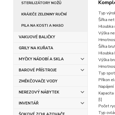
Komple
STERILIZÁTORY NOŽŮ
Typ výro
KRÁJEČE ZELENINY RUČNÍ
Šířka ne
PILA NA KOSTI A MASO
Hloubka 
Výška ne
VAKUOVÉ BALIČKY
Hmotnost
Šířka br
GRILY NA KUŘATA
Hloubka 
MYČKY NÁDOBÍ A SKLA
Výška br
Hmotnost
BAROVÉ PŘÍSTROJE
Typ spot
Příkon el
ZMĚKČOVAČE VODY
Napájení
NEREZOVÝ NÁBYTEK
Kapacita 
[l]
INVENTÁŘ
Počet ryc
Typ ovlá
ŠOKOVÉ ZCHLAZOVAČE