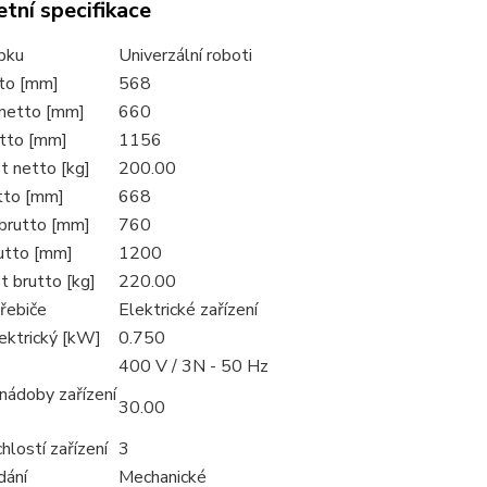
tní specifikace
bku
Univerzální roboti
tto [mm]
568
netto [mm]
660
tto [mm]
1156
 netto [kg]
200.00
utto [mm]
668
brutto [mm]
760
utto [mm]
1200
 brutto [kg]
220.00
řebiče
Elektrické zařízení
ektrický [kW]
0.750
400 V / 3N - 50 Hz
nádoby zařízení
30.00
hlostí zařízení
3
dání
Mechanické