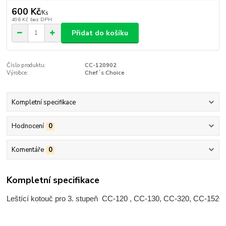
600 Kč
/
Ks
496 Kč
bez DPH
Přidat do košíku
Číslo produktu:
CC-120902
Výrobce:
Chef´s Choice
Kompletní specifikace
Hodnocení
0
Komentáře
0
Kompletní specifikace
Leštící kotouč pro 3. stupeň  CC-120 , CC-130, CC-320, CC-1520