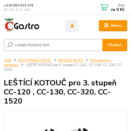
0
ks
+420 603 823 376
za
0 Kč
(Po-Pá, 9-17 hod.)
Menu
Hledat
Úvod
KUCHYŇSKÉ STROJE
BRUSIČE NOŽŮ
Příslušenství -
segmenty
LEŠTÍCÍ KOTOUČ pro 3. stupeň CC-120 , CC-130, CC-320, CC-
1520
LEŠTÍCÍ KOTOUČ pro 3. stupeň
CC-120 , CC-130, CC-320, CC-
1520