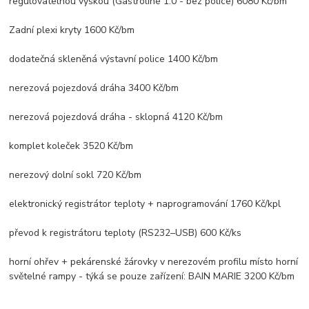
regulovatelnou výškou (Gastroline 1.0 - bez police) 6080 Kč/bm
Zadní plexi kryty 1600 Kč/bm
dodatečná skleněná výstavní police 1400 Kč/bm
nerezová pojezdová dráha 3400 Kč/bm
nerezová pojezdová dráha - sklopná 4120 Kč/bm
komplet koleček 3520 Kč/bm
nerezový dolní sokl 720 Kč/bm
elektronický registrátor teploty + naprogramování 1760 Kč/kpl
převod k registrátoru teploty (RS232–USB) 600 Kč/ks
horní ohřev + pekárenské žárovky v nerezovém profilu místo horní
světelné rampy - týká se pouze zařízení: BAIN MARIE 3200 Kč/bm