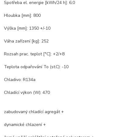
Spotřeba el. energie [kWh/24 h]: 6,0
Hloubka [mm]: 800
Výška [mm]: 1350 +/-10
Váha zařízení [kg]: 252
Rozsah prac. teplot [°C]: +2/+8
Teplota odpařování To (st.C): -10
Chladivo: R134a
Chladící výkon (W): 470
zabudovaný chladící agregát +
dynamické chlazení +