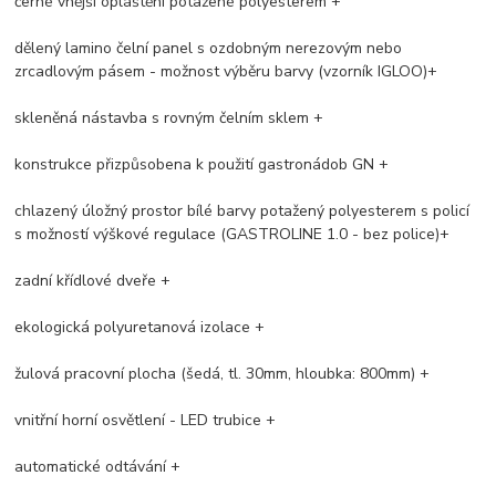
černé vnější opláštění potažené polyesterem +
dělený lamino čelní panel s ozdobným nerezovým nebo
zrcadlovým pásem - možnost výběru barvy (vzorník IGLOO)+
skleněná nástavba s rovným čelním sklem +
konstrukce přizpůsobena k použití gastronádob GN +
chlazený úložný prostor bílé barvy potažený polyesterem s policí
s možností výškové regulace (GASTROLINE 1.0 - bez police)+
zadní křídlové dveře +
ekologická polyuretanová izolace +
žulová pracovní plocha (šedá, tl. 30mm, hloubka: 800mm) +
vnitřní horní osvětlení - LED trubice +
automatické odtávání +