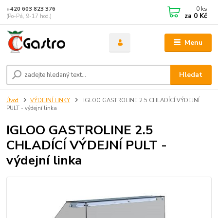
0
ks
+420 603 823 376
za
0 Kč
(Po-Pá, 9-17 hod.)
Menu
Hledat
Úvod
VÝDEJNÍ LINKY
IGLOO GASTROLINE 2.5 CHLADÍCÍ VÝDEJNÍ
PULT - výdejní linka
IGLOO GASTROLINE 2.5
CHLADÍCÍ VÝDEJNÍ PULT -
výdejní linka