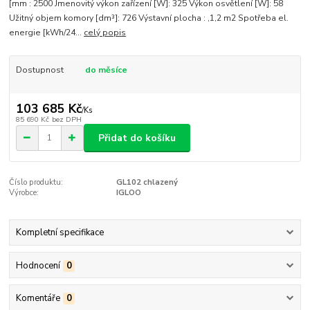
[mm : 2500 Jmenovitý výkon zařízení [W]: 325 Výkon osvětlení [W]: 58
Užitný objem komory [dm³]: 726 Výstavní plocha : ,1,2 m2 Spotřeba el.
energie [kWh/24...
celý popis
Dostupnost
do měsíce
103 685 Kč
/
Ks
85 690 Kč
bez DPH
Přidat do košíku
Číslo produktu:
GL102 chlazený
Výrobce:
IGLOO
Kompletní specifikace
Hodnocení
0
Komentáře
0