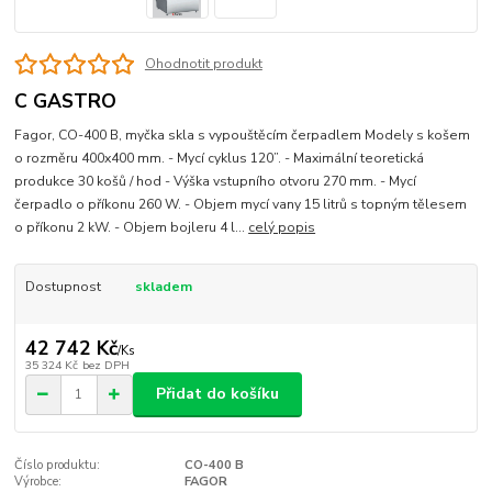
Ohodnotit produkt
C GASTRO
Fagor, CO-400 B, myčka skla s vypouštěcím čerpadlem Modely s košem
o rozměru 400x400 mm. - Mycí cyklus 120”. - Maximální teoretická
produkce 30 košů / hod - Výška vstupního otvoru 270 mm. - Mycí
čerpadlo o příkonu 260 W. - Objem mycí vany 15 litrů s topným tělesem
o příkonu 2 kW. - Objem bojleru 4 l...
celý popis
Dostupnost
skladem
42 742 Kč
/
Ks
35 324 Kč
bez DPH
Přidat do košíku
Číslo produktu:
CO-400 B
Výrobce:
FAGOR