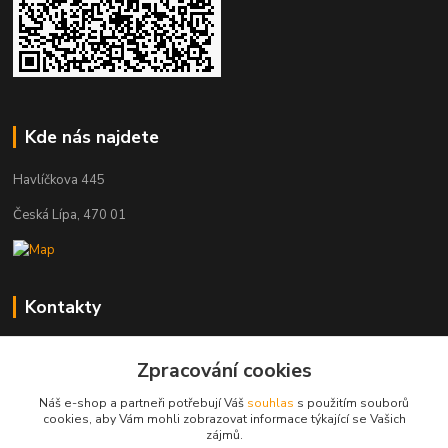
Kde nás najdete
Havlíčkova 445
Česká Lípa, 470 01
Kontakty
Zákaznická podpora
Zpracování cookies
+420 603 823 376
(Po-Pá, 9-17 hod.)
Náš e-shop a partneři potřebují Váš
souhlas
s použitím souborů
cookies, aby Vám mohli zobrazovat informace týkající se Vašich
pelant@cgastro.cz
zájmů.