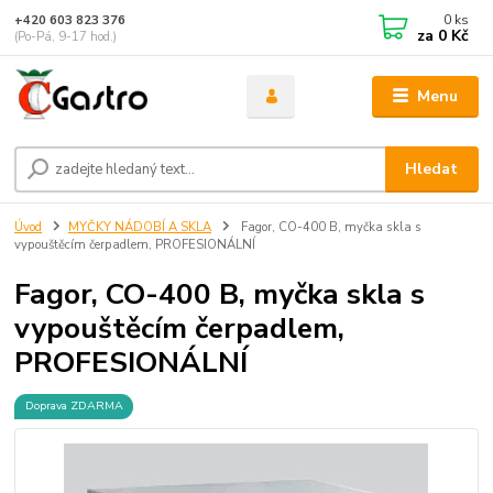
0
ks
+420 603 823 376
za
0 Kč
(Po-Pá, 9-17 hod.)
Menu
Hledat
Úvod
MYČKY NÁDOBÍ A SKLA
Fagor, CO-400 B, myčka skla s
vypouštěcím čerpadlem, PROFESIONÁLNÍ
Fagor, CO-400 B, myčka skla s
vypouštěcím čerpadlem,
PROFESIONÁLNÍ
Doprava ZDARMA